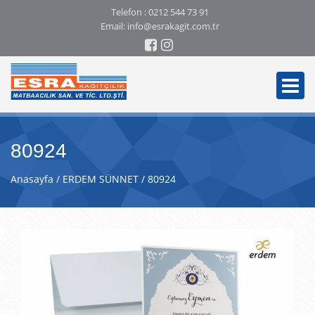
Telefon :
0212 544 73 91
Email:
info@esrakagit.com.tr
80924
Anasayfa
ERDEM SÜNNET
80924