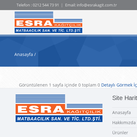
Telefon :
0212 544 73 91
Email:
info@esrakagit.com.tr
Anasayfa
Görüntülenen 1 sayfa içinde 0 toplam 0
Detaylı Görmek İç
Site Hari
Anasayfa
Hakkımızda
Ürünler