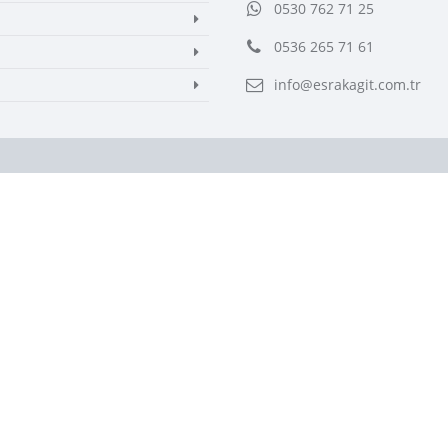
0530 762 71 25
0536 265 71 61
info@esrakagit.com.tr