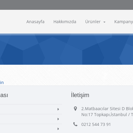
Anasayfa
Hakkımızda
Ürünler
Kampany
in
tası
İletişim
2.Matbaacılar Sitesi D Bl
No:17 Topkapı,İstanbul / 
0212 544 73 91