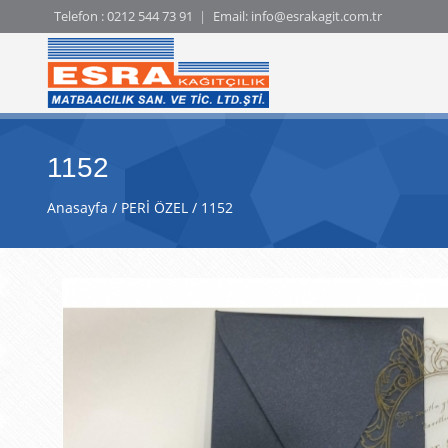
Telefon :
0212 544 73 91
Email:
info@esrakagit.com.tr
1152
Anasayfa
PERİ ÖZEL
1152