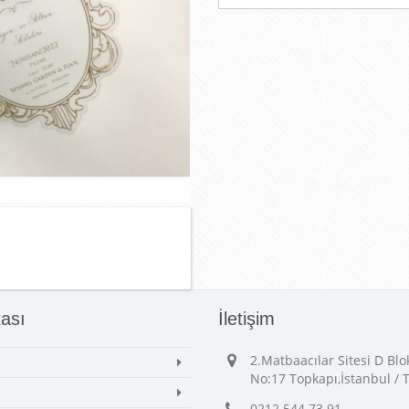
tası
İletişim
2.Matbaacılar Sitesi D Bl
No:17 Topkapı,İstanbul / 
0212 544 73 91