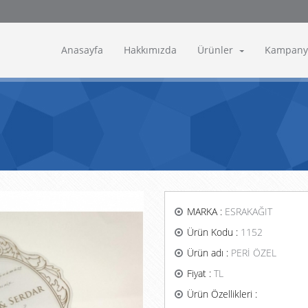
Anasayfa
Hakkımızda
Ürünler
Kampany
MARKA :
ESRAKAĞIT
Ürün Kodu :
1152
Ürün adı :
PERİ ÖZEL
Fiyat :
TL
Ürün Özellikleri :