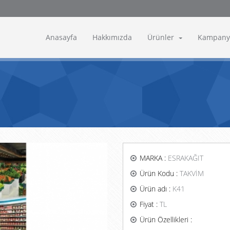
Anasayfa
Hakkımızda
Ürünler
Kampany
MARKA :
ESRAKAĞIT
Ürün Kodu :
TAKVİM
Ürün adı :
K41
Fiyat :
TL
Ürün Özellikleri :