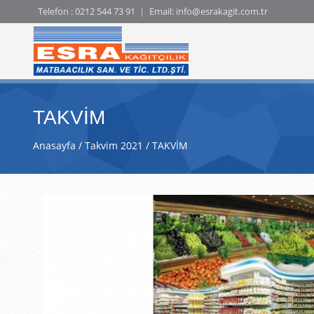
Telefon :
0212 544 73 91
Email:
info@esrakagit.com.tr
TAKVİM
Anasayfa
Takvim 2021
TAKVİM