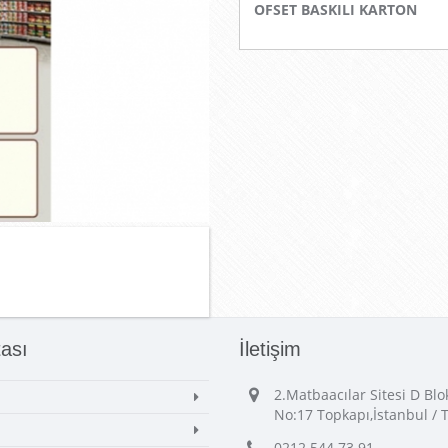
OFSET BASKILI KARTON
tası
İletişim
2.Matbaacılar Sitesi D Bl
No:17 Topkapı,İstanbul / 
0212 544 73 91